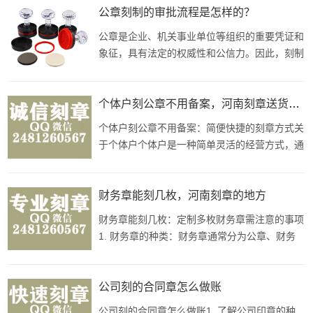
信力政府部门公章是刻章在公共事业中应用最为
公章刻制的审批流程是怎样的？
广泛和典型的案例之一。政府公章代表着政府的
公章是企业、机关事业单位等组织的重要凭证和
权威性和公信力，是政府部门开展工作、发布文
象征，具有法定的权威性和公信力。因此，刻制
件、签
公章需要经过严格的审批流程，以确保其合法
性、规范性和安全性。本文将详细介绍刻制公章
的审批流程，帮助读者了解相关程序和要求。
个体户刻公章不用备案，河南刻章送货上门
一、提交申请首先，申请人需要向所在组织的主
个体户刻公章不用备案：简便快捷的刻章方式关
管部门提交刻制公章的申请。申请中应明确说明
于个体户个体户是一种简单灵活的经营方式，通
刻制公章的
常指个人独资经营的企业形式，不需要注册资
本，经营者以个人名义从事工商业活动。在中
国，个体户经营者通常可以选择不开设公司，以
财务章能刻几枚，河南刻章的地方
个人名义执照为自己的经营活动负责。刻章的重
财务章能刻几枚：定制多枚财务章需注意的事项
要性在中国，无论是公司、企事业单位
1. 财务章的种类：财务章通常分为公章、财务
专用章和发票专用章等。不同类型的财务章用途
不同，需要根据实际需要选择。2. 定制财务章
的数量：定制财务章的数量一般没有严格的限
公司刻的合同章怎么做账
制，根据企业实际需求来定。通常建议至少备有
公司刻的合同章怎么做账1. 了解公司印章的种