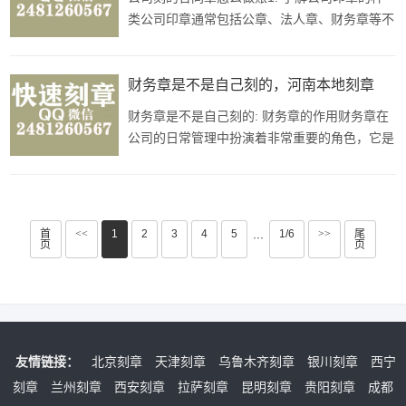
两枚财务章，以备不时之需。3. 注
类公司印章通常包括公章、法人章、财务章等不
同种类。在进行帐务处理时，需要根据公司章程
及相关法规确定使用哪种印章。2. 规范使用公
司印章印章是公司的重要财务工具，必须严格规
财务章是不是自己刻的，河南本地刻章
范使用，避免出现盗用、冒用等情况。只有被授
财务章是不是自己刻的: 财务章的作用财务章在
权人员才能使用公司印章，在使用时
公司的日常管理中扮演着非常重要的角色，它是
用来盖在各种财务文件或者合同上的图章，代表
着公司的法律地位和信誉，确保文件的真实性和
有效性。专业制作财务章的重要性财务章的制作
需要专业的印章公司来完成，因为财务章的规
首
<<
1
2
3
4
5
1/6
>>
尾
···
页
页
格、材质、刻字内容等方面都有严格的
友情链接：
北京刻章
天津刻章
乌鲁木齐刻章
银川刻章
西宁
刻章
兰州刻章
西安刻章
拉萨刻章
昆明刻章
贵阳刻章
成都