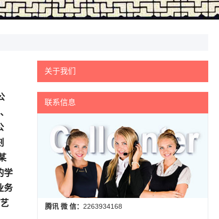
关于我们
公
联系信息
章、
公
刻
某
的学
业务
,艺
腾讯 微 信：
2263934168
、