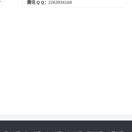
腾讯 Q Q：
2263934168